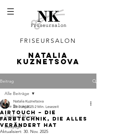
FRISEURSALON
Natalia
Kuznetsova
Beitrag
Alle Beiträge
Natalia Kuznetsova
Alle Beiträge
20. Juni 2025
2 Min. Lesezeit
Airtouch – Die
Goldwell Elumen
Farbtechnik, die alles
verändert hat
Balayage
Aktualisiert:
30. Nov. 2025