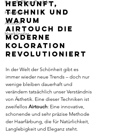
Kerasilk Pflege Produkte
Herkunft, 
Technik und 
Hair Styles
warum 
Airtouch
Airtouch die 
Haarkünstler
moderne 
Koloration 
revolutioniert
In der Welt der Schönheit gibt es 
immer wieder neue Trends – doch nur 
wenige bleiben dauerhaft und 
verändern tatsächlich unser Verständnis 
von Ästhetik. Eine dieser Techniken ist 
zweifellos 
Airtouch
: Eine innovative, 
schonende und sehr präzise Methode 
der Haarfärbung, die für Natürlichkeit, 
Langlebigkeit und Eleganz steht.