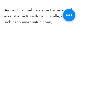
Airtouch ist mehr als eine Färbetechnik 
– es ist eine Kunstform. Für alle, die 
sich nach einer natürlichen, 
pflegeleichten und gleichzeitig 
hochwertigen Haarfarbe sehnen, ist 
Airtouch die perfekte Wahl.
Gerne erstellen wir für Sie ein 
individuelles Farbkonzept – buchen Sie 
Ihren persönlichen Termin direkt 
online!
Jetzt buchen!
Airtouch
Airtouch