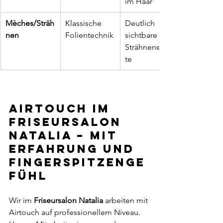
im Haar
Mèches/Sträh
Klassische 
Deutlich 
nen
Folientechnik
sichtbare 
Strähneneffek
te
Airtouch im 
Friseursalon 
Natalia – mit 
Erfahrung und 
Fingerspitzenge
fühl
Wir im 
Friseursalon Natalia
 arbeiten mit 
Airtouch auf professionellem Niveau. 