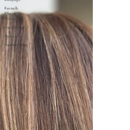
Kerasilk
Pflege
Produkte
Hair Styles
Airtouch
Haarkünstler