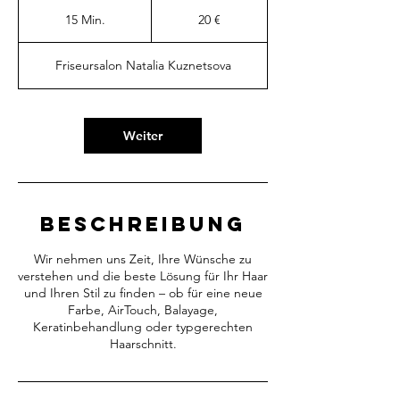
20
Euro
15 Min.
1
20 €
5
M
Friseursalon Natalia Kuznetsova
i
n
.
Weiter
Beschreibung
Wir nehmen uns Zeit, Ihre Wünsche zu
verstehen und die beste Lösung für Ihr Haar
und Ihren Stil zu finden – ob für eine neue
Farbe, AirTouch, Balayage,
Keratinbehandlung oder typgerechten
Haarschnitt.