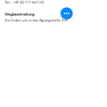
Tel.:
+49 (0) 711 461143
Wegbeschreibung
Sie finden uns in der Aspergstraße 4 in
Stuttgart-Ost (Gablenberg), in der Nähe
der Bushaltestelle "Planckstraße" der
Linie 42, siehe Karte unten.
Namen eingeben
E-Mail-Adresse eingeben
Telefonnummer